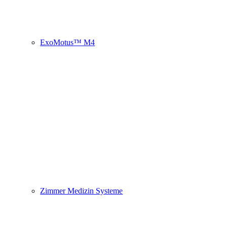
ExoMotus™ M4
Zimmer Medizin Systeme