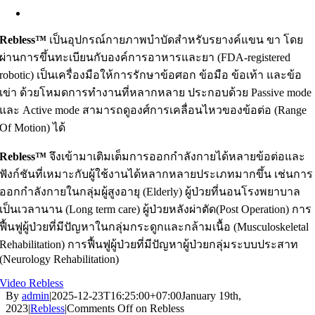
Rebless™
เป็นอุปกรณ์กายภาพบำบัดสำหรับรยางค์แขน ขา โดย
ผ่านการขึ้นทะเบียนกับองค์การอาหารและยา (FDA-registered
robotic) เป็นเครื่องมือให้การรักษาข้อศอก ข้อมือ ข้อเท้า และข้อ
เข่า ด้วยโหมดการทำงานที่หลากหลาย ประกอบด้วย Passive mode
และ Active mode สามารถดูองศ์การเคลื่อนไหวของข้อต่อ (Range
Of Motion) ได้
Rebless™
จึงเข้ามาเติมเต็มการออกกำลังกายได้หลายข้อต่อและ
ฟังก์ชันที่เหมาะกับผู้ใช้งานได้หลากหลายประเภทมากขึ้น เช่นการ
ออกกำลังกายในกลุ่มผู้สูงอายุ (Elderly) ผู้ป่วยที่นอนโรงพยาบาล
เป็นเวลานาน (Long term care) ผู้ป่วยหลังผ่าตัด(Post Operation) การ
ฟื้นฟูผู้ป่วยที่มีปัญหาในกลุ่มกระดูกและกล้ามเนื้อ (Musculoskeletal
Rehabilitation) การฟื้นฟูผู้ป่วยที่มีปัญหาผู้ป่วยกลุ่มระบบประสาท
(Neurology Rehabilitation)
Video Rebless
By
admin
|
2025-12-23T16:25:00+07:00
January 19th,
2023
|
Rebless
|
Comments Off
on Rebless