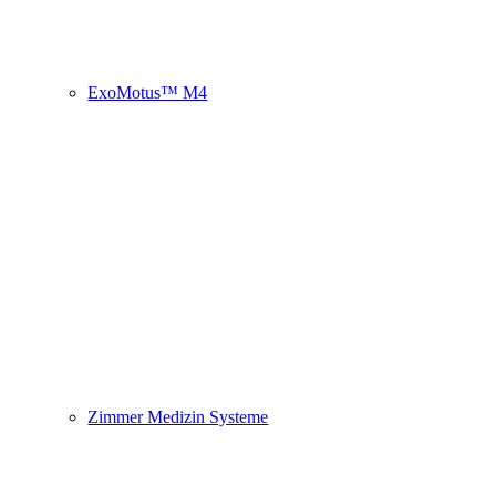
ExoMotus™ M4
Zimmer Medizin Systeme