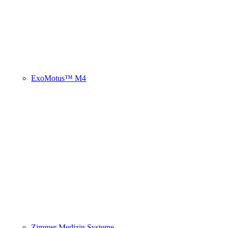
ExoMotus™ M4
Zimmer Medizin Systeme