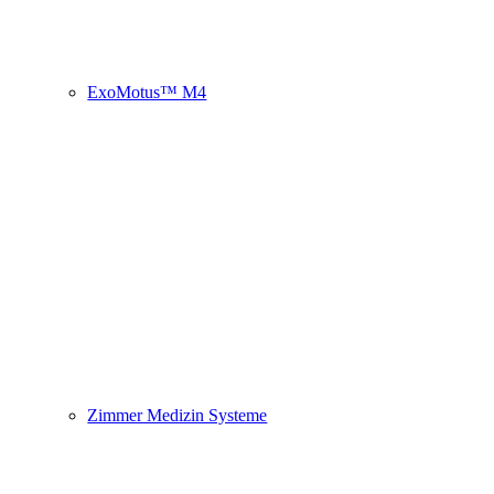
ExoMotus™ M4
Zimmer Medizin Systeme