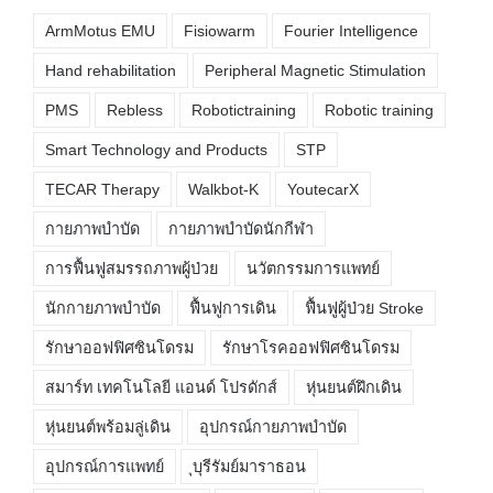
ArmMotus EMU
Fisiowarm
Fourier Intelligence
Hand rehabilitation
Peripheral Magnetic Stimulation
PMS
Rebless
Robotictraining
Robotic training
Smart Technology and Products
STP
TECAR Therapy
Walkbot-K
YoutecarX
กายภาพบำบัด
กายภาพบำบัดนักกีฬา
การฟื้นฟูสมรรถภาพผู้ป่วย
นวัตกรรมการแพทย์
นักกายภาพบำบัด
ฟื้นฟูการเดิน
ฟื้นฟูผู้ป่วย Stroke
รักษาออฟฟิศซินโดรม
รักษาโรคออฟฟิศซินโดรม
สมาร์ท เทคโนโลยี แอนด์ โปรดักส์
หุ่นยนต์ฝึกเดิน
หุ่นยนต์พร้อมลู่เดิน
อุปกรณ์กายภาพบำบัด
อุปกรณ์การแพทย์
ุบุรีรัมย์มาราธอน