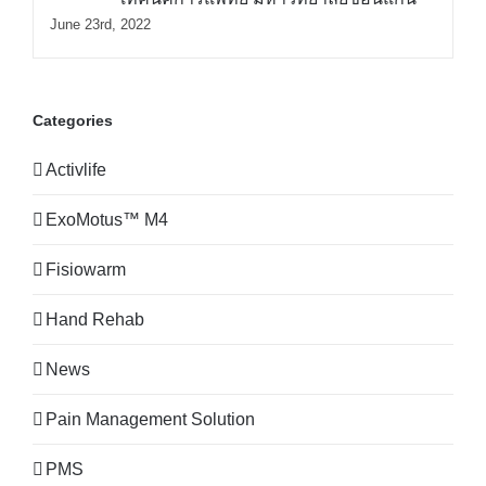
June 23rd, 2022
Categories
Activlife
ExoMotus™ M4
Fisiowarm
Hand Rehab
News
Pain Management Solution
PMS