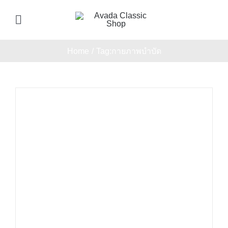
Skip
to
Toggle
content
Navigation
Home
Home
Tag:
กายภาพบำบัด
About Us
Products
Service
News And Events
Join Us