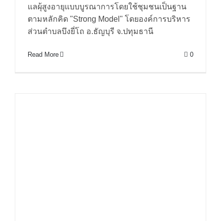
แลผุ้สูงอายุแบบบูรณาการโดยใช้ชุมชนเป็นฐาน
องค์การบริหารส่วนตำบลบึงยี่โถ
ตามหลักคิด "Strong Model" โดยองค์การบริหาร
อ.ธัญบุรี จ.ปทุมธานี
ส่วนตำบลบึงยี่โถ อ.ธัญบุรี จ.ปทุมธานี
Read More
0