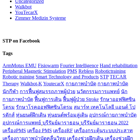
Uncategorized
Walkbot
YouTecarX
Zimmer Medizin Systeme
STP on Facebook
Tags
ArmMotus EMU
Fisiowarm
Fourier Intelligence
Hand rehabilitation
Peripheral Magnetic Stimulation
PMS
Rebless
Robotictraining
Robotic training
Smart Technology and Products
STP
TECAR
Therapy
Walkbot-K
YoutecarX
กายภาพบำบัด
กายภาพบำบัด
นักกีฬา
การฟื้นฟูสมรรถภาพผู้ป่วย
นวัตกรรมการแพทย์
นัก
กายภาพบำบัด
ฟื้นฟูการเดิน
ฟื้นฟูผู้ป่วย Stroke
รักษาออฟฟิศซิน
โดรม
รักษาโรคออฟฟิศซินโดรม
สมาร์ท เทคโนโลยี แอนด์ โป
รดักส์
หุ่นยนต์ฝึกเดิน
หุ่นยนต์พร้อมลู่เดิน
อุปกรณ์กายภาพบำบัด
อุปกรณ์การแพทย์
ุบุรีรัมย์มาราธอน
ุบุรีรัมย์มาราธอน 2022
เครื่องPMS
เครื่อง PMS
เครื่องRF
เครื่องกระตุ้นระบบประสาท
เครื่องกายภาพบำบัดคลื่นวิทยุ
เครื่องช่วยฝึกเดิน
เครื่องช่วยฝึก