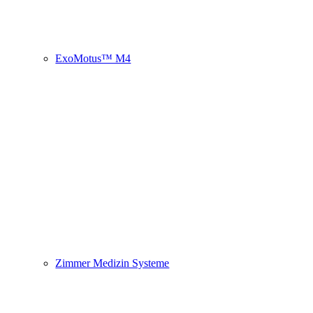
ExoMotus™ M4
Zimmer Medizin Systeme