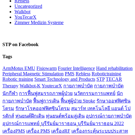
Rebless
Uncategorized
Walkbot
YouTecarX
Zimmer Medizin Systeme
STP on Facebook
Tags
ArmMotus EMU
Fisiowarm
Fourier Intelligence
Hand rehabilitation
Peripheral Magnetic Stimulation
PMS
Rebless
Robotictraining
Robotic training
Smart Technology and Products
STP
TECAR
Therapy
Walkbot-K
YoutecarX
กายภาพบำบัด
กายภาพบำบัด
นักกีฬา
การฟื้นฟูสมรรถภาพผู้ป่วย
นวัตกรรมการแพทย์
นัก
กายภาพบำบัด
ฟื้นฟูการเดิน
ฟื้นฟูผู้ป่วย Stroke
รักษาออฟฟิศซิน
โดรม
รักษาโรคออฟฟิศซินโดรม
สมาร์ท เทคโนโลยี แอนด์ โป
รดักส์
หุ่นยนต์ฝึกเดิน
หุ่นยนต์พร้อมลู่เดิน
อุปกรณ์กายภาพบำบัด
อุปกรณ์การแพทย์
ุบุรีรัมย์มาราธอน
ุบุรีรัมย์มาราธอน 2022
เครื่องPMS
เครื่อง PMS
เครื่องRF
เครื่องกระตุ้นระบบประสาท