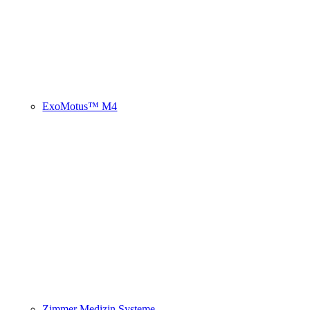
ExoMotus™ M4
Zimmer Medizin Systeme