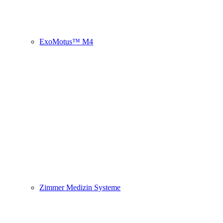
ExoMotus™ M4
Zimmer Medizin Systeme