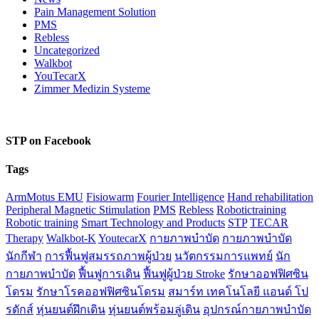
Pain Management Solution
PMS
Rebless
Uncategorized
Walkbot
YouTecarX
Zimmer Medizin Systeme
STP on Facebook
Tags
ArmMotus EMU
Fisiowarm
Fourier Intelligence
Hand rehabilitation
Peripheral Magnetic Stimulation
PMS
Rebless
Robotictraining
Robotic training
Smart Technology and Products
STP
TECAR
Therapy
Walkbot-K
YoutecarX
กายภาพบำบัด
กายภาพบำบัด
นักกีฬา
การฟื้นฟูสมรรถภาพผู้ป่วย
นวัตกรรมการแพทย์
นัก
กายภาพบำบัด
ฟื้นฟูการเดิน
ฟื้นฟูผู้ป่วย Stroke
รักษาออฟฟิศซิน
โดรม
รักษาโรคออฟฟิศซินโดรม
สมาร์ท เทคโนโลยี แอนด์ โป
รดักส์
หุ่นยนต์ฝึกเดิน
หุ่นยนต์พร้อมลู่เดิน
อุปกรณ์กายภาพบำบัด