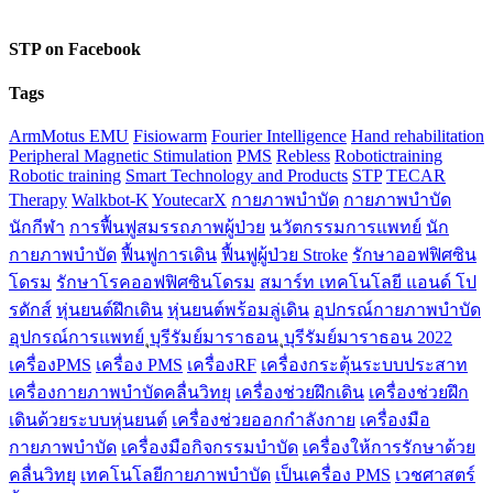
STP on Facebook
Tags
ArmMotus EMU
Fisiowarm
Fourier Intelligence
Hand rehabilitation
Peripheral Magnetic Stimulation
PMS
Rebless
Robotictraining
Robotic training
Smart Technology and Products
STP
TECAR
Therapy
Walkbot-K
YoutecarX
กายภาพบำบัด
กายภาพบำบัด
นักกีฬา
การฟื้นฟูสมรรถภาพผู้ป่วย
นวัตกรรมการแพทย์
นัก
กายภาพบำบัด
ฟื้นฟูการเดิน
ฟื้นฟูผู้ป่วย Stroke
รักษาออฟฟิศซิน
โดรม
รักษาโรคออฟฟิศซินโดรม
สมาร์ท เทคโนโลยี แอนด์ โป
รดักส์
หุ่นยนต์ฝึกเดิน
หุ่นยนต์พร้อมลู่เดิน
อุปกรณ์กายภาพบำบัด
อุปกรณ์การแพทย์
ุบุรีรัมย์มาราธอน
ุบุรีรัมย์มาราธอน 2022
เครื่องPMS
เครื่อง PMS
เครื่องRF
เครื่องกระตุ้นระบบประสาท
เครื่องกายภาพบำบัดคลื่นวิทยุ
เครื่องช่วยฝึกเดิน
เครื่องช่วยฝึก
เดินด้วยระบบหุ่นยนต์
เครื่องช่วยออกกำลังกาย
เครื่องมือ
กายภาพบำบัด
เครื่องมือกิจกรรมบำบัด
เครื่องให้การรักษาด้วย
คลื่นวิทยุ
เทคโนโลยีกายภาพบำบัด
เป็นเครื่อง PMS
เวชศาสตร์