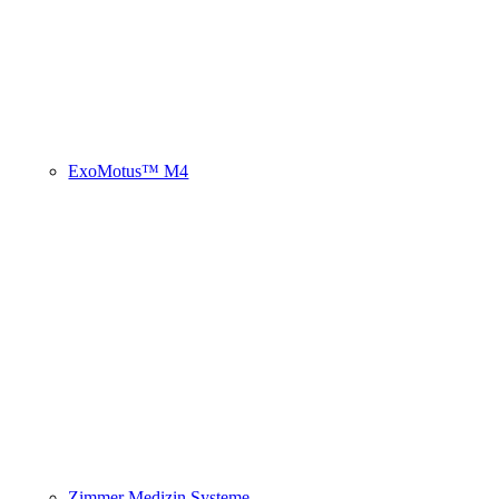
ExoMotus™ M4
Zimmer Medizin Systeme