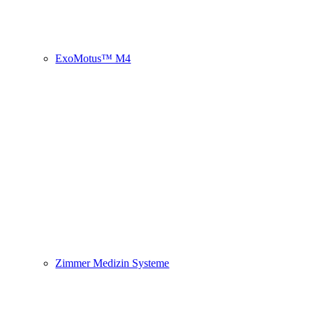
ExoMotus™ M4
Zimmer Medizin Systeme