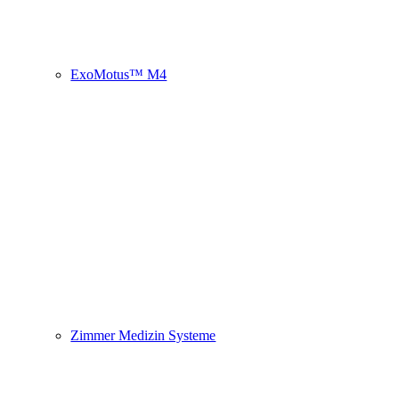
ExoMotus™ M4
Zimmer Medizin Systeme