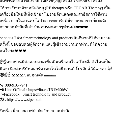
แม่ฟ้าหลวง จ.เชียงราย โดยนำ👉📻เครื่อง YoutecarX เครื่อง
ให้การรักษาด้วยคลื่นวิทยุ (RF therapy หรือ TECAR Therapy) เป็น
เครื่องมือใหม่ที่เพิ่งเข้ามา ไปร่วมจัดแสดงและสาธิตการใช้งาน
เครื่องภายในงานค่ะ ได้รับการตอบรับที่ดีจากคณาจารย์และนัก
กายภาพบำบัดที่เข้าร่วมอบรมหลายๆท่านค่ะ❤️❤️❤️
🙏🙏🙏บริษัท Smart technology and products ยินดีมากที่ได้ร่วมงาน
ครั้งนี้ ขอขอบคุณผู้จัดงาน และผู้เข้าร่วมงานทุกท่าน ที่ให้ความ
สนใจค่ะ❤️❤️❤️
☝️☝️หากท่านมีข้อสอบถามเพิ่มเติมหรือสนใจเครื่องมือตัวไหนเป็น
พิเศษ ติดต่อบริษัทสมาร์ท เทคโนโลยี แอนด์ โปรดักส์ ได้เลยค่ะ 😻
😻☝️☝️ 🙏🙏🙏ขอบคุณค่ะ 🙏🙏🙏
📞 088-916-7941
📲 Line Official : https://lin.ee/1R1Mt0hW
📣Facebook : Smart technology and product
🌎 : https://www.stpc.co.th
#เครื่องมือกายภาพบำบัด #กายภาพบำบัด