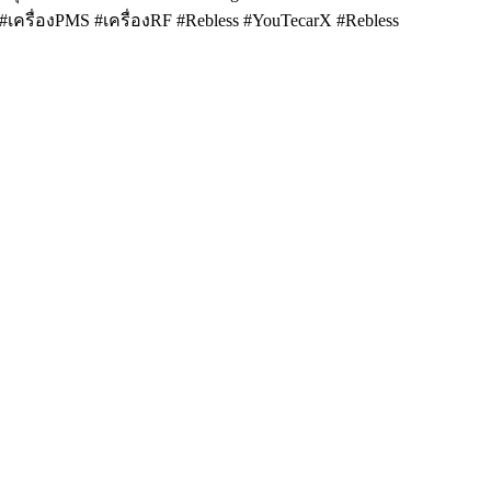
#เครื่องPMS #เครื่องRF #Rebless #YouTecarX #Rebless