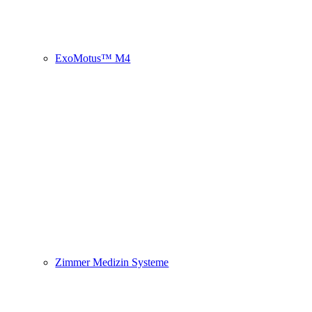
ExoMotus™ M4
Zimmer Medizin Systeme