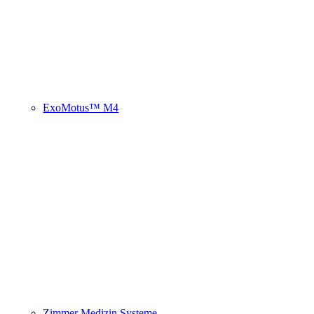
ExoMotus™ M4
Zimmer Medizin Systeme