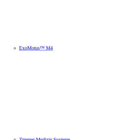
ExoMotus™ M4
Zimmer Medizin Systeme