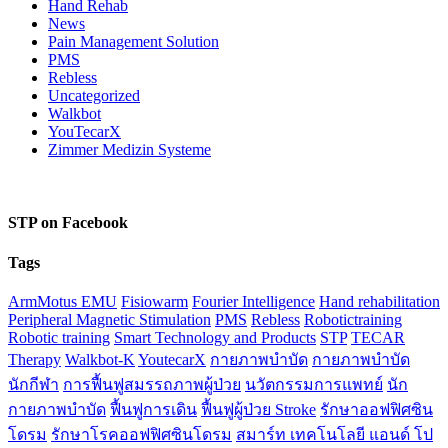
Hand Rehab
News
Pain Management Solution
PMS
Rebless
Uncategorized
Walkbot
YouTecarX
Zimmer Medizin Systeme
STP on Facebook
Tags
ArmMotus EMU
Fisiowarm
Fourier Intelligence
Hand rehabilitation
Peripheral Magnetic Stimulation
PMS
Rebless
Robotictraining
Robotic training
Smart Technology and Products
STP
TECAR
Therapy
Walkbot-K
YoutecarX
กายภาพบำบัด
กายภาพบำบัด
นักกีฬา
การฟื้นฟูสมรรถภาพผู้ป่วย
นวัตกรรมการแพทย์
นัก
กายภาพบำบัด
ฟื้นฟูการเดิน
ฟื้นฟูผู้ป่วย Stroke
รักษาออฟฟิศซิน
โดรม
รักษาโรคออฟฟิศซินโดรม
สมาร์ท เทคโนโลยี แอนด์ โป