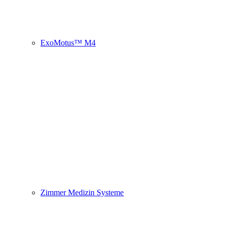
ExoMotus™ M4
Zimmer Medizin Systeme