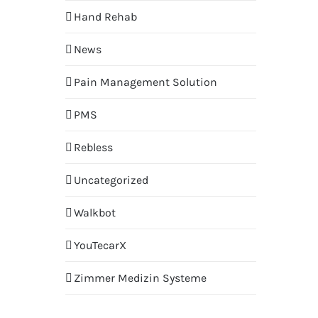
Hand Rehab
News
Pain Management Solution
PMS
Rebless
Uncategorized
Walkbot
YouTecarX
Zimmer Medizin Systeme